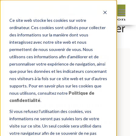
Ce site web stocke les cookies sur votre
ordinateur. Ces cookies sont utilisés pour collecter
des informations sur la manière dont vous
interagissez avec notre site web et nous
permettent de nous souvenir de vous. Nous
utilisons ces informations afin d'améliorer et de
personnaliser votre expérience de navigation, ainsi
que pour les données et les indicateurs concernant
nos visiteurs à la fois sur ce site web et sur d'autres
supports. Pour en savoir plus sur les cookies que
La française AgiLab et la
nous utilisons, consultez notre
Politique de
québécoise Insum
confidentialité
.
collaboreront pour offrir
des solutions
Si vous refusez l'utilisation des cookies, vos
informations ne seront pas suivies lors de votre
technologiques novatrices
visite sur ce site. Un seul cookie sera utilisé dans
en Europe
votre navigateur afin de se souvenir de ne pas