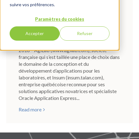
suivre vos préférences.
By:
Marc Ruel
On:
22 janvier
2018
In:
Actualités
Paramètres du cookies
Comments:
0
Accepter
Refuser
Paris, France et Montréal, Canada, 22 janvier
2018 – AgiLab (www.agilab.com), société
française qui s’est taillée une place de choix dans
le domaine de la conception et du
développement d’applications pour les
laboratoires, et Insum (insum.talan.com),
entreprise québécoise reconnue pour ses
solutions applicatives novatrices et spécialiste
Oracle Application Express...
Read more