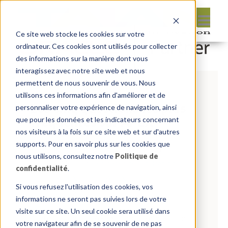
Ce site web stocke les cookies sur votre
ordinateur. Ces cookies sont utilisés pour collecter
des informations sur la manière dont vous
interagissez avec notre site web et nous
permettent de nous souvenir de vous. Nous
utilisons ces informations afin d'améliorer et de
Les cinq questions les plus
personnaliser votre expérience de navigation, ainsi
fréquentes sur APEX
que pour les données et les indicateurs concernant
nos visiteurs à la fois sur ce site web et sur d'autres
supports. Pour en savoir plus sur les cookies que
By:
Rédaction Insum
On:
12 mars
nous utilisons, consultez notre
Politique de
2019
In:
Les bases de l’utilisation
confidentialité
.
d’APEX
,
Oracle APEX
Si vous refusez l'utilisation des cookies, vos
Comments:
0
informations ne seront pas suivies lors de votre
visite sur ce site. Un seul cookie sera utilisé dans
1.En quoi consiste APEX? Oracle Application
votre navigateur afin de se souvenir de ne pas