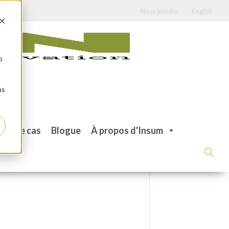
Nous joindre
English
b
ns
des de cas
Blogue
À propos d'Insum