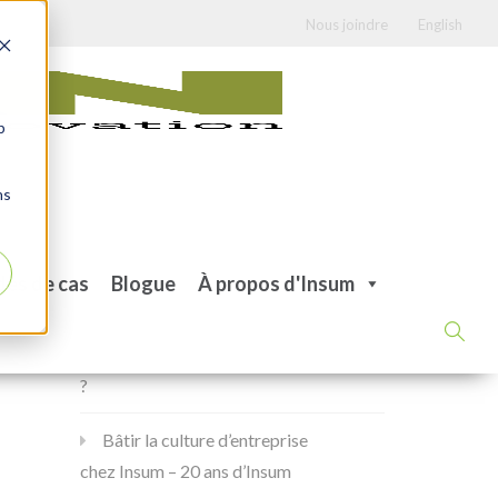
Nous joindre
English
b
ns
Articles récents
des de cas
Blogue
À propos d'Insum
Combien coûtera mon projet
de modernisation d’Oracle Forms
?
Bâtir la culture d’entreprise
chez Insum – 20 ans d’Insum