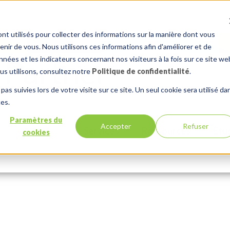
nt utilisés pour collecter des informations sur la manière dont vous
ir de vous. Nous utilisons ces informations afin d'améliorer et de
nées et les indicateurs concernant nos visiteurs à la fois sur ce site we
ous utilisons, consultez notre
Politique de confidentialité
.
pas suivies lors de votre visite sur ce site. Un seul cookie sera utilisé da
r dans une phase evaluation
ces.
Paramètres du
Accepter
Refuser
Services
Ressources
Étu
cookies
Comments:
0