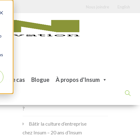
Nous joindre
English
b
ns
Articles récents
des de cas
Blogue
À propos d'Insum
Combien coûtera mon projet
de modernisation d’Oracle Forms
?
Bâtir la culture d’entreprise
chez Insum – 20 ans d’Insum