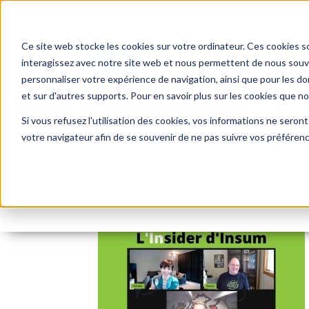
Ce site web stocke les cookies sur votre ordinateur. Ces cookies so
interagissez avec notre site web et nous permettent de nous souven
personnaliser votre expérience de navigation, ainsi que pour les don
et sur d'autres supports. Pour en savoir plus sur les cookies que n
Si vous refusez l'utilisation des cookies, vos informations ne seront 
Insum Insider Feature I
votre navigateur afin de se souvenir de ne pas suivre vos préféren
By:
Marc Ruel
On:
22 juin 2021
In: