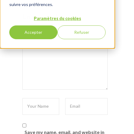
suivre vos préférences.
Leave reply:
Paramètres du cookies
Accepter
Refuser
Save my name, email, and website in