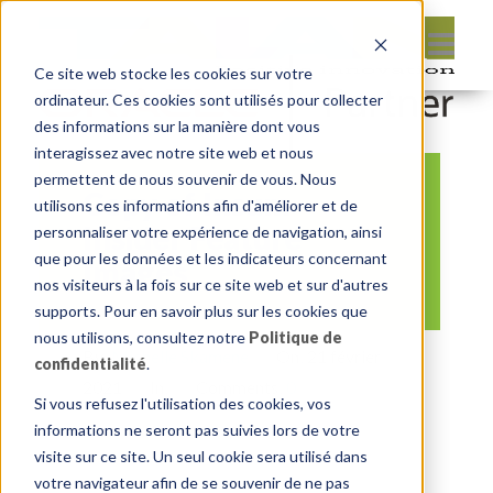
Ce site web stocke les cookies sur votre
ordinateur. Ces cookies sont utilisés pour collecter
des informations sur la manière dont vous
interagissez avec notre site web et nous
permettent de nous souvenir de vous. Nous
Copy of Insum
utilisons ces informations afin d'améliorer et de
Insider Feature
personnaliser votre expérience de navigation, ainsi
que pour les données et les indicateurs concernant
Images
nos visiteurs à la fois sur ce site web et sur d'autres
supports. Pour en savoir plus sur les cookies que
nous utilisons, consultez notre
Politique de
By:
Michelle Skamene
On:
21 février
confidentialité
.
2021
In:
Comments:
0
Si vous refusez l'utilisation des cookies, vos
informations ne seront pas suivies lors de votre
visite sur ce site. Un seul cookie sera utilisé dans
votre navigateur afin de se souvenir de ne pas